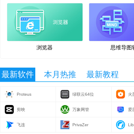
浏览器
思维导图
最新软件
本月热推
最新教程
Proteus
绿联云64位
火
剪映
万象网管
爱
飞连
PrivaZer
Lib