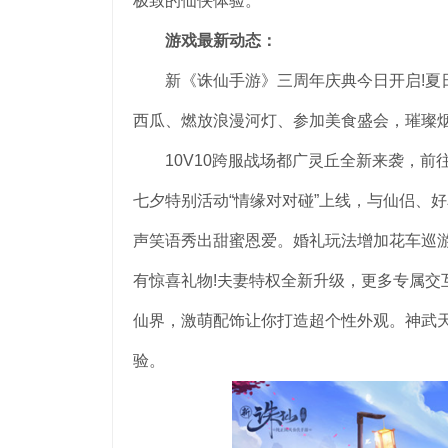
极致的仙侠体验。
游戏最新动态：
新《诛仙手游》三周年庆典今日开启!夏日
西瓜、燃放浪漫河灯、参加美食盛会，璀璨
10V10跨服战场都广灵丘全新来袭，前
七夕特别活动“情缘对对碰”上线，与仙侣、
声笑语秀出甜蜜恩爱。婚礼玩法增加花车巡
有惊喜礼物!夫妻特权全新升级，更多专属交
仙界，激萌配饰让你打造超个性外观。神武
验。