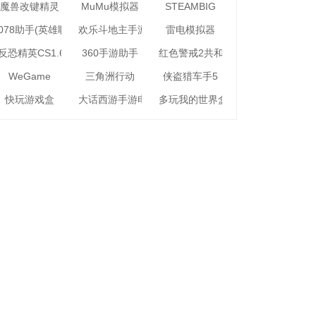
魔兽改键精灵
MuMu模拟器
STEAMBIG
078助手(英雄联盟助手)
欢乐斗地主手游电脑版
雷电模拟器
反恐精英CS1.6
360手游助手
红色警戒2共和国之辉
WeGame
三角洲行动
侠盗猎车手5
快玩游戏盒
大话西游手游电脑版
多玩我的世界盒子