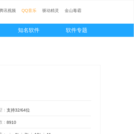
腾讯视频
QQ音乐
驱动精灵
金山毒霸
知名软件
软件专题
型：
支持32/64位
数：
8910