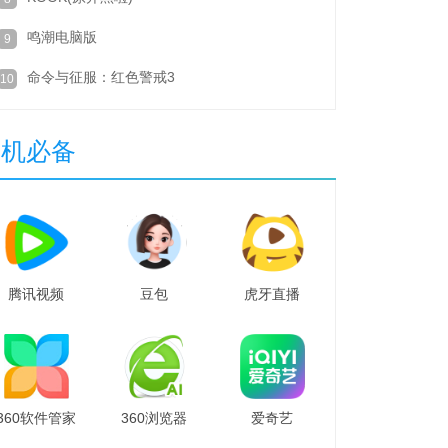
鸣潮电脑版
9
命令与征服：红色警戒3
10
装机必备
腾讯视频
豆包
虎牙直播
360软件管家
360浏览器
爱奇艺