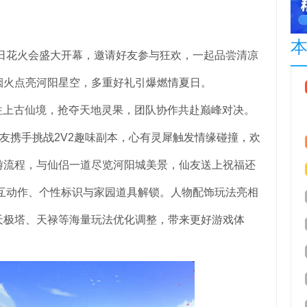
花火会盛大开幕，邀请好友参与狂欢，一起品尝清凉
烟火点亮河阳星空，多重好礼引爆燃情夏日。
往上古仙境，抢夺天地灵果，团队协作共赴巅峰对决。
好友携手挑战2V2趣味副本，心有灵犀触发情缘碰撞，欢
游流程，与仙侣一道尽览河阳城美景，仙友送上祝福还
互动作、个性标识与家园道具解锁。人物配饰玩法亮相
天极塔、天禄等海量玩法优化调整，带来更好游戏体