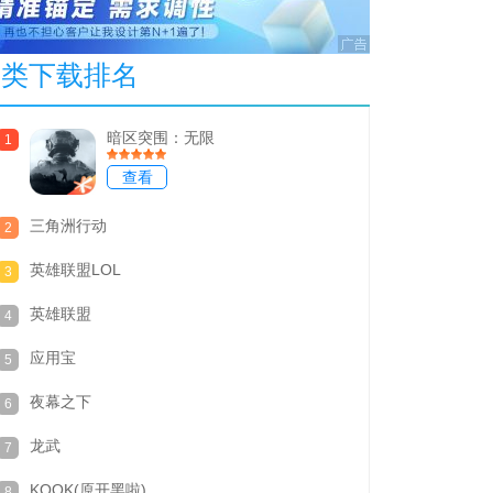
本类下载排名
暗区突围：无限
1
查看
三角洲行动
2
英雄联盟LOL
3
英雄联盟
4
应用宝
5
夜幕之下
6
龙武
7
KOOK(原开黑啦)
8