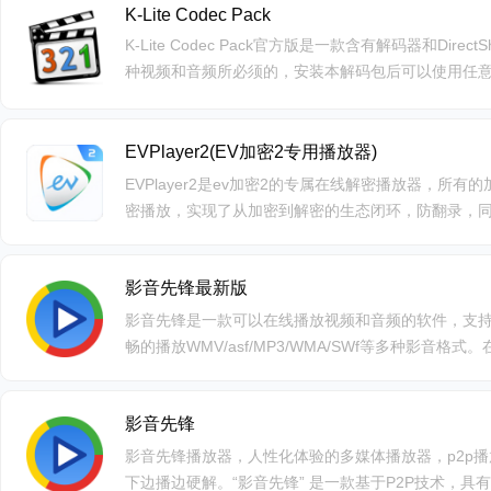
K-Lite Codec Pack
K-Lite Codec Pack官方版是一款含有解码器和Dir
种视频和音频所必须的，安装本解码包后可以使用任意播
e Codec Pack完全支持回放和解码，是进阶用户
EVPlayer2(EV加密2专用播放器)
EVPlayer2是ev加密2的专属在线解密播放器，所
密播放，实现了从加密到解密的生态闭环，防翻录，
软件一般适用各大行业，像教育行业就可以用来教学
影音先锋最新版
影音先锋是一款可以在线播放视频和音频的软件，支持H
畅的播放WMV/asf/MP3/WMA/SWf等多种影音格
节。采用了DirectShow和DirectSound播放技术，支持Di
频流输出，具有资源占用低、运行效率高、支持格式广等优
影音先锋
核心、最新的DVD解码器等多种解码器。
影音先锋播放器，人性化体验的多媒体播放器，p2p播放
下边播边硬解。“影音先锋” 是一款基于P2P技术，