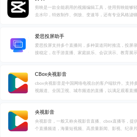
剪映是一款全能易用的视频编辑工具，使用剪映能够
去水印，特效制作、倒放、变速等，还有专业风格滤
今，剪映还加入“人工智能”系列功能，加入AI贴纸、
成新灵感。此外，对于营销号来说，剪映更是有营销成
爱思投屏助手
销类短视频，大大提升工作效率。剪映不仅功能丰富
作出大片一样的精彩vlog，同时可以快速将视频作品
爱思投屏支持多个直播间，多种渠道同时推流，投屏
专业的媒体工作者，也可以通过剪映去做出效果拔群的
接稳定，在手游直播、家庭娱乐、会议演示、教育展
都能用剪映轻而易剪，上演大幕，让视频创作更简单
满足需求，更留住分秒精彩！
CBox央视影音
cbox央视影音是中国网络电视台的客户端软件。支
视频道、全国卫视、城市频道的直播，以满足观看直
为核心的播放器产品。提供时移、回看、预订、智能E
方便，优质的观看体验。
央视影音
央视影音，一般又称央视影音直播、cbox直播等，
个直播频道，海量短视频、高质量新闻、影视、纪录