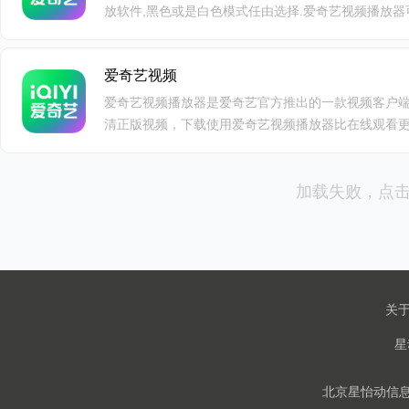
放软件,黑色或是白色模式任由选择.爱奇艺视频播放
你的口味的视频内容.爱奇艺以用户体验为生命,通过持
供清晰,流畅,界面友好的观映体验.爱奇艺拥有搜索海
爱奇艺视频
你看.爱奇艺具备独家研制的HCDN网络传输技术,看片从
晰锐利.支持高清,超清720p,1080p,4K清晰度,智能
爱奇艺视频播放器是爱奇艺官方推出的一款视频客户
享好莱坞大片,有超过6000部电影大片观看.秉承"悦享
清正版视频，下载使用爱奇艺视频播放器比在线观看
内容,营销等全方位创新,为用户提供丰富,高清,流畅的
欢看视频的小伙伴们必备的哦。
地获得更多,更好的视频.
加载失败，点
关
北京星怡动信息技