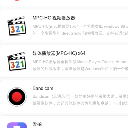
多媒体播放器，支持边下边播边硬解的功能，目前支持Andr
有的P2P点播协(xfplay://)，支持 magnet uri 链接
MPC-HC 视频播放器
边下边播，提升了软件性能与用户独特的体验。软件
用起来更加放心可靠。
MPC-HC(mpc播放器) x64一个界面类似 windows 98 se 自
的一个增强型的 directshow 前端播放器。支持
的视频格式~可在没有 vobsub 支持下直接通过内置的
器的视频文件~支持在特殊的渲染模式下为 realmedia/
媒体播放器(MPC-HC) x64
持通过任意音频文件作为视频的新音轨。我推荐大家使用此播放器和
10、quicktime 7、realplayer 10.5、windvd 7
MPC-HC播放器全称叫做Media Player Classic Home C
放器的后续版本，该播放器是Windows平台上的一
有常见的视频和音频文件格式的播放。
Bandicam
Bandicam (班迪录屏)一款简单好用的录屏大师，
幕录像软件，比起其他软件其性能更加卓越。 与其他软件
小更小，不仅保证原文件的质量。下载免费版，可录制
印。购买Bandicam授权，能够永久使用无功能限制
爱拍