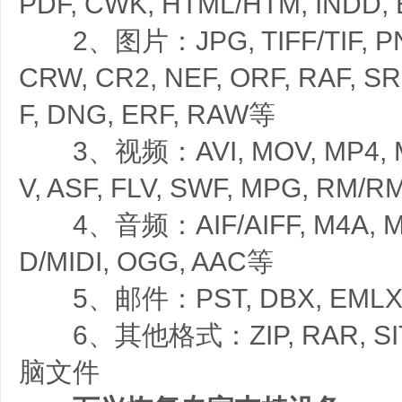
PDF, CWK, HTML/HTM, INDD,
2、图片：JPG, TIFF/TIF, PNG,
CRW, CR2, NEF, ORF, RAF, S
F, DNG, ERF, RAW等
3、视频：AVI, MOV, MP4, M4
V, ASF, FLV, SWF, MPG, RM/
4、音频：AIF/AIFF, M4A, MP3
D/MIDI, OGG, AAC等
5、邮件：PST, DBX, EML
6、其他格式：ZIP, RAR, S
脑文件