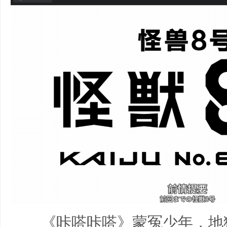
《咔嗒咔嗒》蒙冤少年，地