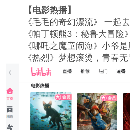
【电影热播】
《毛毛的奇幻漂流》 一起去“
《帕丁顿熊3：秘鲁大冒险》
《哪吒之魔童闹海》小爷是
《热烈》梦想滚烫，青春无