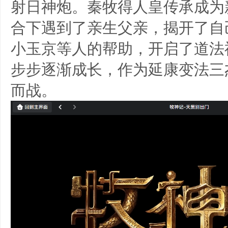
射日神炮。秦牧得人皇传承成为
合下遇到了亲生父亲，揭开了自
小玉京等人的帮助，开启了道法
步步逐渐成长，作为延康变法三
而战。