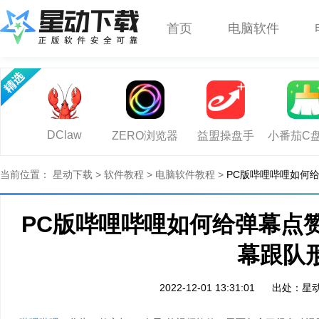
首页
电脑软件
DClaw
ZERO浏览器
益盟操盘手
小番茄C
当前位置：
星动下载
>
软件教程
>
电脑软件教程
>
PC版哔哩哔哩如何
PC版哔哩哔哩如何给弹幕点
幕跟队
2022-12-01 13:31:01
出处：星