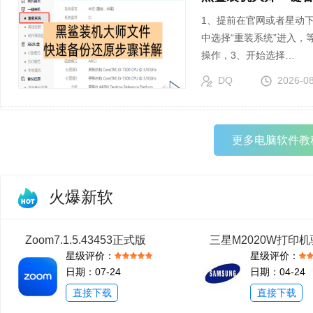
1、提前在官网或者星动
中选择“重装系统”进入，
操作，3、开始选择…
DQ
2026-0
更多电脑软件教
火爆新软
Zoom7.1.5.43453正式版
星级评价：
星级评价：
日期：07-24
日期：04-24
直接下载
直接下载