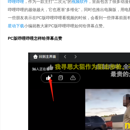
哔哩哔哩
，作为一款主打“二次元”的
视频软件
，里面包含了很多动漫
哔哩哔哩的越做越火，它也逐渐“多维化”，同时也推出电脑版，用
一些朋友表示在PC版哔哩哔哩看视频的时候，会看到一些弹幕前面
星动下载
小编就教大家PC版哔哩哔哩如何给弹幕点赞。
PC版哔哩哔哩怎样给弹幕点赞