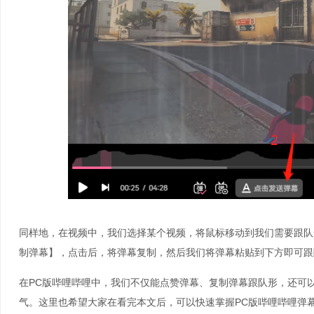
同样地，在视频中，我们选择某个视频，将鼠标移动到我们需要跟队
制弹幕】，点击后，将弹幕复制，然后我们将弹幕粘贴到下方即可跟
在PC版哔哩哔哩中，我们不仅能点赞弹幕、复制弹幕跟队形，还可
气。这里也希望大家在看完本文后，可以快速掌握PC版哔哩哔哩弹