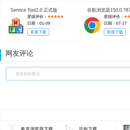
Service Tool2.0 正式版
星级评价：
星级评价：
日期：01-09
日期：07-27
直接下载
直接下载
网友评论
夸克浏览器下载
豆包下载