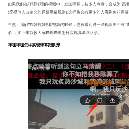
如果我们在哔哩哔哩的视频中，发送弹幕，被多人点赞，会成为“高
(无视他人自定义的弹幕屏蔽规则);这样将会有更多的人看到你的弹幕
当然，我们在哔哩哔哩看视频的时候，也有看到过一些视频里面有“成
形”，接下来就教大家哔哩哔哩怎样实现弹幕跟队形。
哔哩哔哩怎样实现弹幕跟队形