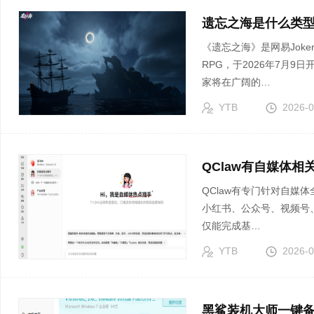
遗忘之海是什么类型
《遗忘之海》是网易Jok
RPG，于2026年7月
家将在广阔的…
YTB
2026-0
QClaw有专门针对自媒体
小红书、公众号、视频号
仅能完成基…
YTB
2026-0
黑鲨装机大师一键