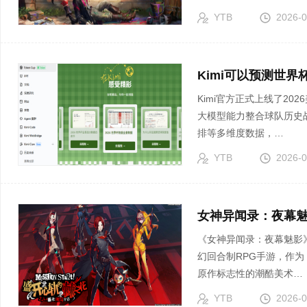
YTB
2026-0
Kimi可以预测世
Kimi官方正式上线了2
大模型能力整合球队历史
排等多维度数据，…
YTB
2026-0
女神异闻录：夜幕魅
《女神异闻录：夜幕魅影
幻回合制RPG手游，作
原作标志性的潮酷美术…
YTB
2026-0