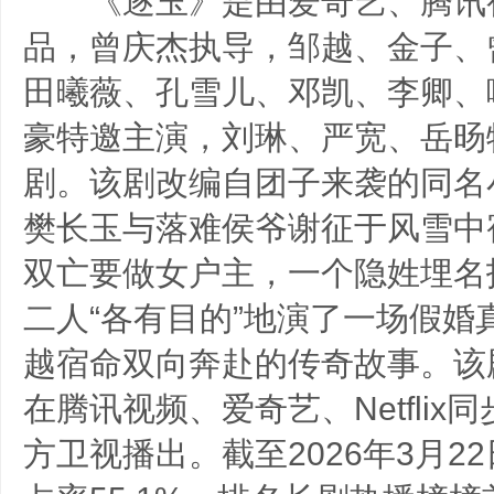
《逐玉》是由爱奇艺、腾讯
品，曾庆杰执导，邹越、金子、
田曦薇、孔雪儿、邓凯、李卿、
豪特邀主演，刘琳、严宽、岳旸
剧。该剧改编自团子来袭的同名
樊长玉与落难侯爷谢征于风雪中
双亡要做女户主，一个隐姓埋名
二人“各有目的”地演了一场假婚
越宿命双向奔赴的传奇故事。该剧
在腾讯视频、爱奇艺、Netflix
方卫视播出。截至2026年3月2