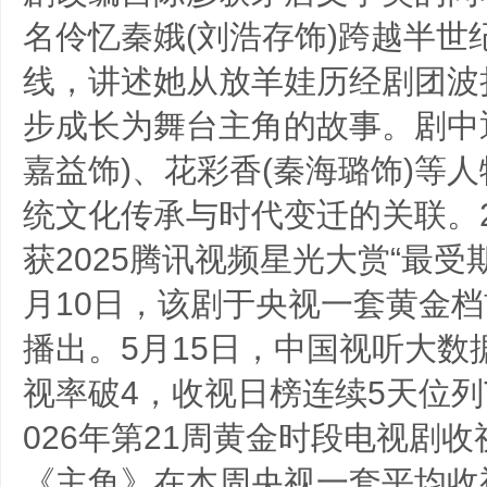
名伶忆秦娥(刘浩存饰)跨越半世
线，讲述她从放羊娃历经剧团波
步成长为舞台主角的故事。剧中
嘉益饰)、花彩香(秦海璐饰)等
统文化传承与时代变迁的关联。2
获2025腾讯视频星光大赏“最受期
月10日，该剧于央视一套黄金
播出。5月15日，中国视听大数据
视率破4，收视日榜连续5天位列To
026年第21周黄金时段电视剧
《主角》在本周央视一套平均收视