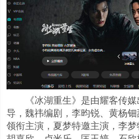
《冰湖重生》是由耀客传媒
导，魏祎编剧，李昀锐、黄杨钿
领衔主演，夏梦特邀主演，李梦
胡嘉欣、卢米乐、匡玉婷、石欣