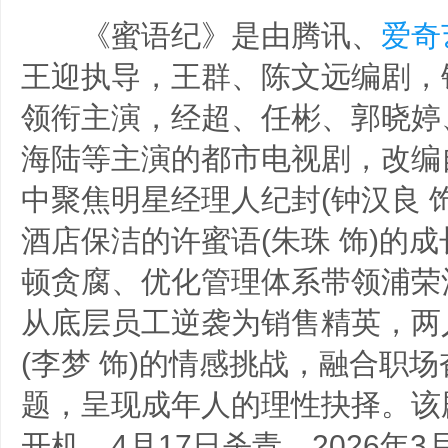
《蜜语纪》是由腾讯、
爱奇
王迎执导，王群、陈文远编剧，
领衔主演，经超、任彬、郭晓婷
海陆等主演的都市电视剧，改编
中聚焦明星经理人纪封(钟汉良 
酒店保洁的许蜜语(朱珠 饰)的
顿贪腐、优化管理体系带领浦荣
从底层员工逆袭为销售精英，两
(李梦 饰)的情感挑战，融合职
题，呈现成年人的理性抉择。该剧
开机，4月17日杀青。2026年3