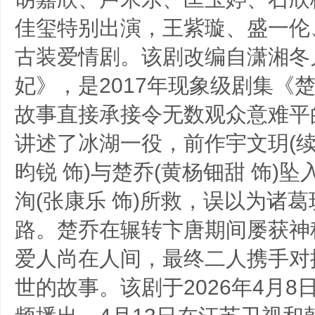
佳玺特别出演，王紫璇、盛一伦
古装爱情剧。该剧改编自潇湘冬
妃》，是2017年现象级剧集《
故事直接承接令无数观众意难平的
讲述了冰湖一役，前作宇文玥(
昀锐 饰)与楚乔(黄杨钿甜 饰)
洵(张康乐 饰)所救，误以为诸
路。楚乔在辗转卞唐期间屡获神
爱人尚在人间，最终二人携手对
世的故事。该剧于2026年4月