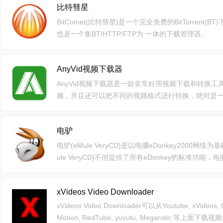
比特彗星
BitComet(比特彗星)是一个完全免费的BitTorrent
也是一个集BT/HTTP/FTP为 一体的下载管理器。
AnyVid视频下载器
AnyVid视频下载器是一款非常好用视频下载和转换
频，并且还可以把不同的视频格式进行转换，绝对是
电驴
电驴(eMule VeryCD)是以电骡eDonkey2000网
ule VeryCD)不但提供了所有eDonkey的标准功能，电驴
的功能，而受到许多网友的喜爱! VeryCD 中文版
中国网民使用习惯的基础上汉化eMule(中国电驴/中
xVideos Video Downloader
得心应手。
xVideos Video Downloader可以从Youtube, xVideos, G
Motion, RedTube, yuvutu, Megarotic 等上面下