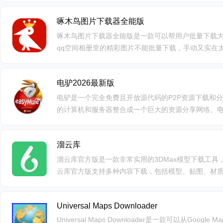
册登陆，注册版用户在任意电脑登陆都可以下载。可
啄木鸟图片下载器全能版
载的服务。提供详细的相册下载教程做参考。提供高
有专职技术人员维护更新相册。
啄木鸟图片下载器全能版是一款可以帮用户批量下载大
qq空间相册里的精彩图片不能批量下载，手动又实在
图片下载器全能版吧。
电驴2026最新版
电驴是一个完全免费且开放源代码的P2P资源下载和
的计算机和服务器整合成一个巨大的资源分享网络。电驴
了从电影、电视剧、音乐、游戏、动漫、综艺，到软
溜云库
溜云库官方版是一款非常实用的3DMax模型下载工具
云库官方版支持多种内容下载，包括模型、贴图、材质
材质库为溜云库独有，为广大溜友们提供了全新的下
Universal Maps Downloader
Universal Maps Downloader是一款可以从Google Ma