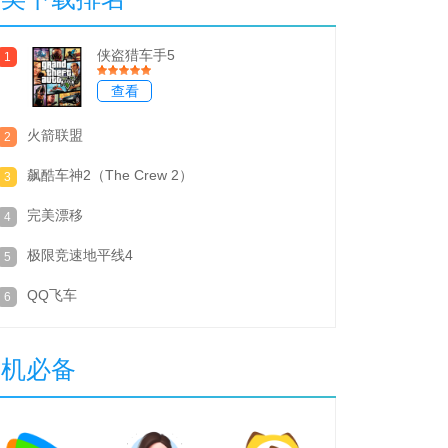
侠盗猎车手5
1
查看
火箭联盟
2
飙酷车神2（The Crew 2）
3
完美漂移
4
极限竞速地平线4
5
QQ飞车
6
装机必备