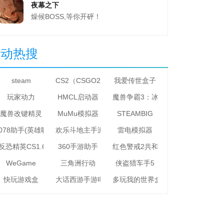
夜幕之下
燥候BOSS,等你开砰！
星动热搜
steam
CS2（CSGO2）
我爱传世盒子
玩家动力
HMCL启动器
魔兽争霸3：冰封王座
魔兽改键精灵
MuMu模拟器
STEAMBIG
078助手(英雄联盟助手)
欢乐斗地主手游电脑版
雷电模拟器
反恐精英CS1.6
360手游助手
红色警戒2共和国之辉
WeGame
三角洲行动
侠盗猎车手5
快玩游戏盒
大话西游手游电脑版
多玩我的世界盒子