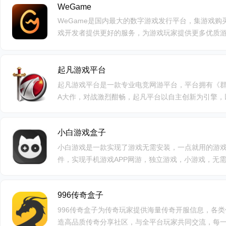
WeGame
WeGame是国内最大的数字游戏发行平台，集游戏
戏开发者提供更好的服务，为游戏玩家提供更多优质
的沟通桥梁。WeGame客户端下载-更轻更快更好玩！
行，全新版本性能大幅提升，界面更加清爽！
起凡游戏平台
起凡游戏平台是一款专业电竞网游平台，平台拥有《群
A大作，对战激烈酣畅，起凡平台以自主创新为引擎，
线网络游戏平台。
小白游戏盒子
小白游戏是一款实现了游戏无需安装，一点就用的游
件，实现手机游戏APP网游，独立游戏，小游戏，无
置本地环境，不需要安装摸拟器，省时、省空间、安
只为你提供好玩的手机游戏。提供专业，全面，有趣
996传奇盒子
996传奇盒子为传奇玩家提供海量传奇开服信息，各类
造高品质传奇分享社区，与全平台玩家共同交流，每一