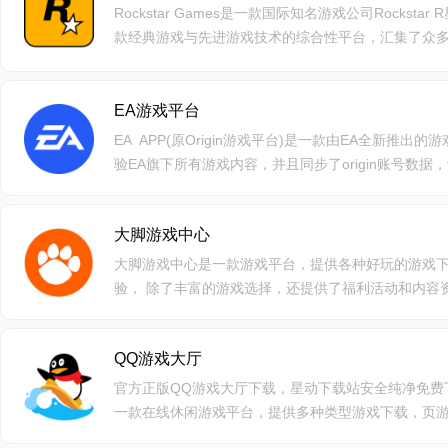
Rockstar Games是一款国际知名游戏公司Rocks
款经典游戏与先进游戏技术的综合性平台，汇集了众多
系列等，玩家可以通过软件快速了解最新的游戏信息
区中与其他玩家交流，分享游戏心得和截图，而且Rocks
戏、视频等多种内容，让玩家随时随地畅享游戏的乐
EA游戏平台
EA APP(原Origin游戏平台)是一款由EA全新推
验EA旗下所有游戏内容，并且同步了origin账号数
大脚游戏中心
大脚游戏中心是一款游戏平台，提供各种好玩的游戏
验， 除了丰富的游戏选择，还提供了福利活动和内容
也获取最新的游戏资讯和攻略，让您在游戏中始终保
QQ游戏大厅
官方正版QQ游戏大厅下载，星动下载站安全纯净免费
一款在线休闲游戏平台，提供多种类型游戏下载，页
闯关、少女、益智、单机、小游戏、角色扮演，应有