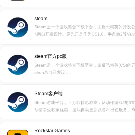
互通。
steam
Steam是一个游戏整合下载平台，由反恐精英的开发公司Va
n亲自开发设计。原先只是作为CS1.6、半条命2等Va
展成为全球最大的综合性游戏下载平台，来自全球各地的
国际信用卡或支付宝等手段，购买游戏并以飞快速度
steam官方pc版
Steam是一个游戏整合下载平台，由反恐精英(CS)的开发
ohen亲自开发设计。
Steam客户端
Steam游戏平台，上万款精彩游戏，从动作游戏到独
尽情享受独家优惠、游戏自动更新及各种出色服务。St
性数字发行平台。玩家可以在该平台购买游戏、软件
Rockstar Games