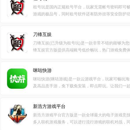
租号玩是国内正规租号平台，玩家无需帐号密码即可畅玩L
游戏的极品号，同时租号软件还有防外挂等安全防护
刀锋互娱
刀锋互娱(已升级为租号玩)是一款非常不错的能够为
锋互娱官方版提供高端账号低价畅玩，热门游戏免费
版游戏购买优惠，还能够提供头条咨询。
咪咕快游
咪咕快游(咪咕游戏)是一款云游戏平台，玩家可畅玩海
及高品质手游，免下载免安装，即点即玩。让我们一
发现好玩、经典、有趣的PC/主机/手机游戏作品，发
法，与我们工作人员直接沟通、反馈游戏建议或BUG
新浩方游戏平台
戏工具等提供给玩家。
新浩方游戏平台官方版是一款全球最大的电子游戏竞
多人联机游戏服务，可以进行流行游戏的联机对战，
边服务系统，还可以提供丰富的竞技游戏和网游游戏