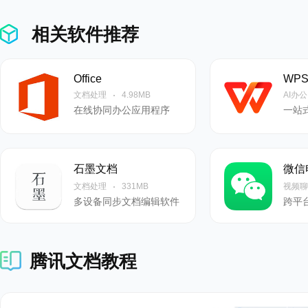
腾讯文档 3.9.20
相关软件推荐
- 在线PDF：PDF
Office
WPS 
助用户更直观地标注重
文档处理
4.98MB
AI办公
在线协同办公应用程序
腾讯文档 3.9.15
- 在线表格(Excel
石墨文档
微信
文档处理
331MB
视频聊
名，方便在公式中更直
多设备同步文档编辑软件
跨平
果，让用户无需再手动
腾讯文档教程
腾讯文档 3.1.11
- 进一步提升性能，