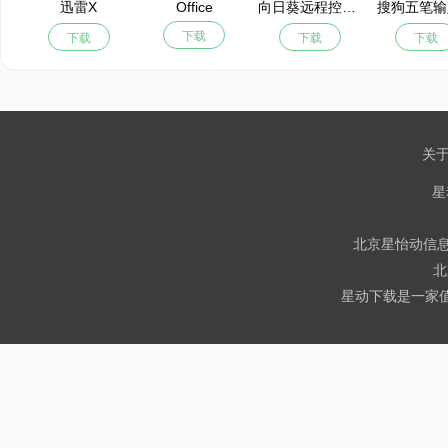
迅雷X
Office
向日葵远程控制软件32位
搜狗五笔输
下载
下载
下载
下载
关
北京星怡动信息技
北
星动下载是一家值