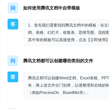
- 修复某些情况下Off
问
如何使用腾讯文档中自带模板
- 性能提升与安全升
答
1、首先我们需要找到腾讯文档中的模板：在主
腾讯文档 3.1.1
档、表格、幻灯片、收集表、思维导图、流程
其中有的模板可以直接使用，点击【立即使用
- 优化 Office 文
- 支持以托盘状态随 W
问
腾讯文档都可以创建哪些类别的文件
验
答
腾讯文档 3.1.0
腾讯文档可以创建Word文档、Excel表格、
夹，将上述文件分门别类，以便整理和后续的
- 支持查看管理本地
（例如ProcessOn、BoardMix等）。
- 进一步优化性能，