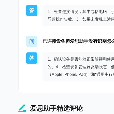
4、优化了打印标签功能
答
1、检查连接情况，其中包括电脑、手
5、修复部分已知的Bug
导致操作失败。3、如果未发现上述问
爱思助手 8.19
1、支持iPhone 15系列设备DFU模式连接
问
已连接设备但爱思助手没有识别怎
2、修复部分已知的Bug
爱思助手 8.18
答
1、确认设备是否能够正常解锁和使
1、优化了虚拟定位
的。4、检查设备管理器驱动状态，
2、优化了下载中心
（Apple iPhone/iPad）“和
3、修复部分已知的Bug
爱思助手 8.17
1、虚拟定位功能增加支持iOS17的设备
爱思助手精选评论
爱思助手 8.16