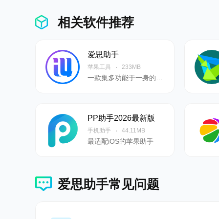
1、优化了备份查看器
相关软件推荐
2、优化了下载中心
爱思助手 8.27
爱思助手
1、优化了智能刷机
苹果工具
233MB
一款集多功能于一身的专业的苹果刷机、越狱软件
2、修复部分已和Bug
爱思助手 8.26
PP助手2026最新版
1、支持i0s18刷机
手机助手
44.11MB
爱思助手 8.25
最适配iOS的苹果助手
1、适配iOs18.0部分功能
2、修复部分已知Bug
爱思助手常见问题
爱思助手 8.23
1、优化了抹除所有数据功能