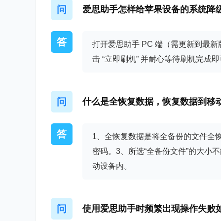
2、优化了设备信息的数据显示
问
爱思助手怎样给苹果设备的系统降
3、修复部分已知Bug
爱思助手 8.22
答
打开爱思助手 PC 端（需更新到最新版）
1、优化了设备详情
击 “立即刷机” 并耐心等待刷机完
2、修复部分已知Bug
爱思助手 8.21
问
什么是全恢复数据，恢复数据到移
1、实时桌面功能支持iOS 17
2、优化部分功能模块
答
1、全恢复数据是将全备份的文件全
3、修复部分已知Bug
密码。3、所选“全备份文件”的大小
爱思助手 8.20
动设备内。
1、增加恢复模式下显示iOS版本
2、优化了虚拟定位
问
使用爱思助手时频繁出现操作失败
3、优化了电池详情