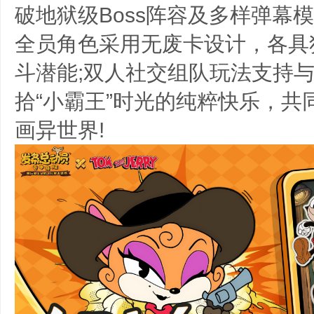
破地狱级Boss阵容及多样弹幕
全员角色采用无废卡设计，各具
斗潜能;双人社交组队玩法支持
拾“小霸王”时光的纯粹快乐，共
画异世界!