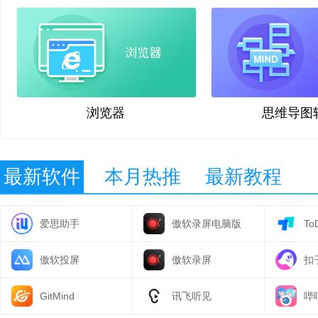
浏览器
思维导图
最新软件
本月热推
最新教程
爱思助手
傲软录屏电脑版
To
傲软投屏
傲软录屏
扣
GitMind
讯飞听见
哔