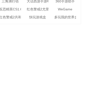
三角洲行动
大话西游手游电脑版
360手游助手
反恐精英CS1.6
红色警戒2尤里的复仇
WeGame
红色警戒2共和国之辉
快玩游戏盒
多玩我的世界盒子