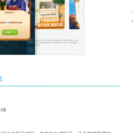
色
全球
】