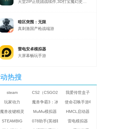
天堂2IP正统团战续作,3D打宝魔幻史诗MMO游戏
暗区突围：无限
真刺激国产枪战端游
雷电安卓模拟器
大屏幕畅玩手游
星动热搜
steam
CS2（CSGO2）
我爱传世盒子
玩家动力
魔兽争霸3：冰封王座
使命召唤手游电脑版
魔兽改键精灵
MuMu模拟器
HMCL启动器
STEAMBIG
078助手(英雄联盟助手)
雷电模拟器