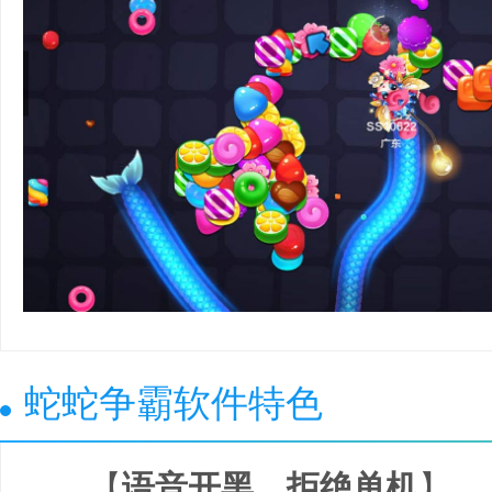
蛇蛇争霸软件特色
【
语音开黑，拒绝单机
】