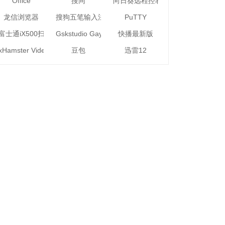
Office
搜同
向日葵远程控制软件32位
龙信浏览器
搜狗五笔输入法
PuTTY
富士通iX500扫描仪驱动
Gskstudio Gaytube Downloader
快播最新版
xHamster Video Downloader
豆包
迅雷12