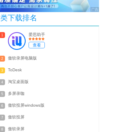
本类下载排名
爱思助手
1
查看
傲软录屏电脑版
2
ToDesk
3
淘宝桌面版
4
多屏录咖
5
傲软投屏windows版
6
傲软投屏
7
傲软录屏
8