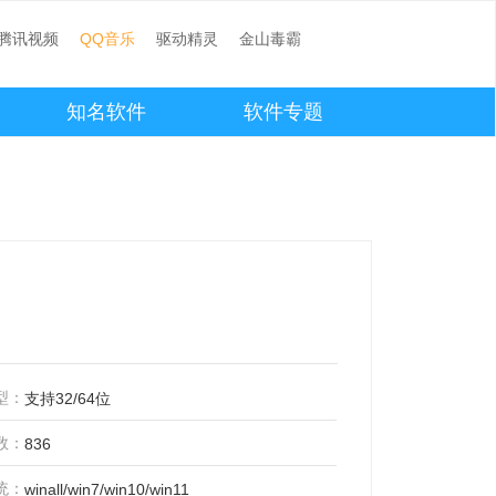
腾讯视频
QQ音乐
驱动精灵
金山毒霸
知名软件
软件专题
型：
支持32/64位
数：
836
统：
winall/win7/win10/win11