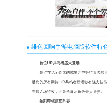
绯色回响手游电脑版软件特
首位UR共鸣者盛大登场
是谁在花团锦簇的城堡之中等待着唤醒者的
足您的所有期待!UR共鸣者新增独有强力技能
专属入场特效，无死角展示角色傲人身姿。
签到即领顶配阵容