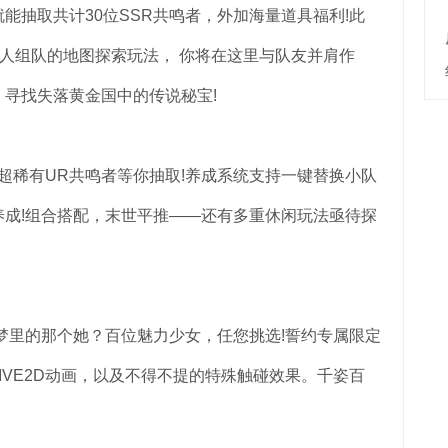
抽取共计30位SSR共鸣者，外加海量道具福利!此
3人组队的地图探索玩法， 你将在这里与队友并肩作
寻找失落黄金国中的传说秘宝!
稀有UR共鸣者等你抽取!养成系统支持一键替换小队
成!组合搭配，末世平推——还有多重休闲玩法亟待探
者梦里的那个她？百位魅力少女，任您挑选!誓约专属限定
IVE2D动画，以及不得不提的特殊触碰效果。千姿百