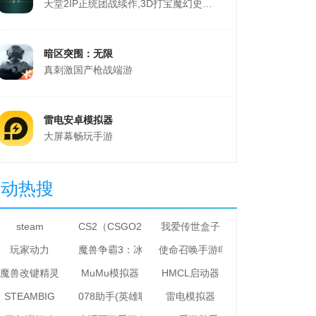
天堂2IP正统团战续作,3D打宝魔幻史诗MMO游戏
暗区突围：无限
真刺激国产枪战端游
雷电安卓模拟器
大屏幕畅玩手游
星动热搜
steam
CS2（CSGO2）
我爱传世盒子
玩家动力
魔兽争霸3：冰封王座
使命召唤手游电脑版
魔兽改键精灵
MuMu模拟器
HMCL启动器
STEAMBIG
078助手(英雄联盟助手)
雷电模拟器