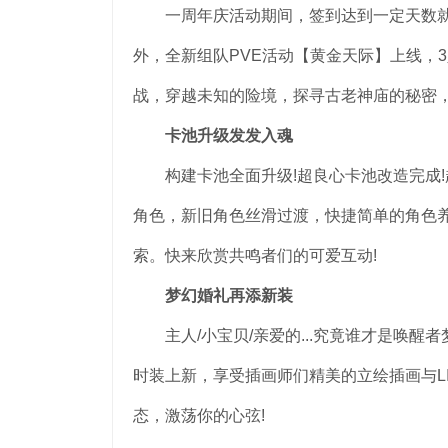
一周年庆活动期间，签到达到一定天数就能
外，全新组队PVE活动【黄金天际】上线，
战，穿越未知的险境，探寻古老神庙的秘密，
卡池升级发发入魂
构建卡池全面升级!超良心卡池改造完成!超
角色，新旧角色丝滑过渡，快捷简单的角色养
索。快来欣赏共鸣者们的可爱互动!
梦幻婚礼再添新装
主人/小宝贝/亲爱的...究竟谁才是唤醒
时装上新，享受插画师们精美的立绘插画与L
态，激荡你的心弦!