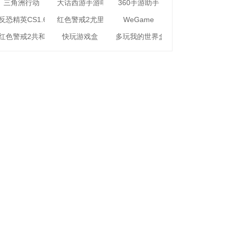
三角洲行动
大话西游手游电脑版
360手游助手
反恐精英CS1.6
红色警戒2尤里的复仇
WeGame
红色警戒2共和国之辉
快玩游戏盒
多玩我的世界盒子