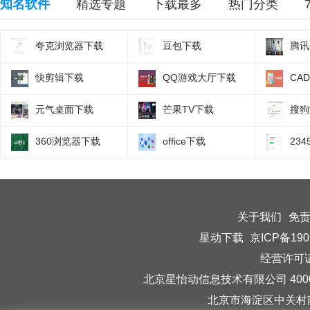
知名软件
精选专题
下载最多
热门分类
夸克浏览器下载
豆包下载
腾讯
快剪辑下载
QQ游戏大厅下载
CA
元气桌面下载
芒果TV下载
搜狗
360浏览器下载
office下载
23
关于我们
免
星动下载
京ICP备190
经营许可证编
北京星怡动信息技术有限公司 40006
北京市海淀区中关村南