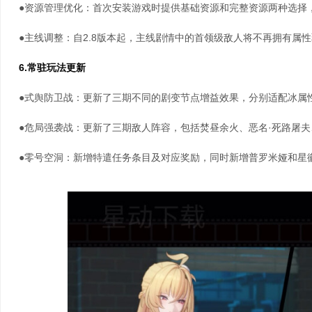
●资源管理优化：首次安装游戏时提供基础资源和完整资源两种选择
●主线调整：自2.8版本起，主线剧情中的首领级敌人将不再拥有属
6.常驻玩法更新
●式舆防卫战：更新了三期不同的剧变节点增益效果，分别适配冰属
●危局强袭战：更新了三期敌人阵容，包括焚昼余火、恶名·死路屠夫
●零号空洞：新增特遣任务条目及对应奖励，同时新增普罗米娅和星