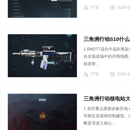
YTB
2026-0
三角洲行动S10什么
1.RM277适合中远距离架点 ●RM277在中远距离拥有较强的持续输出
合全面战场中的开阔地图
短连射…
YTB
2026-0
三角洲行动核电站大
1.东区重点搜索设备区域 ●东区出生后可以优先搜索水处理区域、设备房、货
车附近容器和控制建筑。
断是否进入核心…