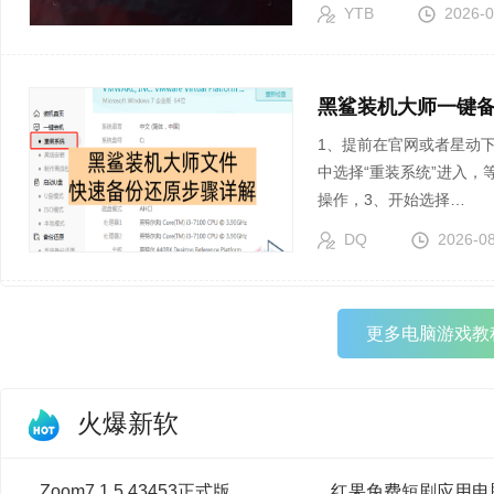
YTB
2026-0
黑鲨装机大师一键
1、提前在官网或者星动
中选择“重装系统”进入，
操作，3、开始选择…
DQ
2026-0
更多电脑游戏教
火爆新软
Zoom7.1.5.43453正式版