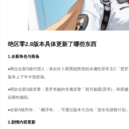
绝区零2.8版本具体更新了哪些东西
1.全新角色与装备
●两位全新S级代理人：来自坎卜斯黑枝阵营的冰属性异常主C「普罗
版本上下半卡池登场。
●两款全新S级音擎：普罗米娅的专属音擎「朔月裁霜(异常)」和星徽
应限时频段。
●全新A级邦布：「幽浮布」，可通过版本大活动「游乐岛拯救计划
2.剧情内容更新