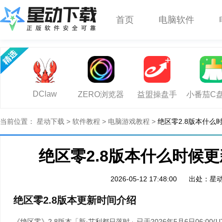
首页
电脑软件
DClaw
ZERO浏览器
益盟操盘手
小番茄C
当前位置：
星动下载
>
软件教程
>
电脑游戏教程
>
绝区零2.8版本什么
绝区零2.8版本什么时候
2026-05-12 17:48:00
出处：星
绝区零2.8版本更新时间介绍
《绝区零》2.8版本「新·艾利都日落时」已于2026年5月6日06:00