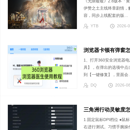
《无限暖暖》2.8版本「
伊赞之土主线终章剧情，
容，同步上线配套的版…
YTB
2026-0
浏览器卡顿有弹窗
1、打开360安全浏览器
具】，在弹出的选项中点
到【一键修复】，里面会
DQ
2026-0
三角洲行动灵敏度怎
1.固定鼠标DPI档位 ●鼠标DPI可以从800开始设置，游戏内基础灵敏度则从3左
右进行测试。习惯手腕操作