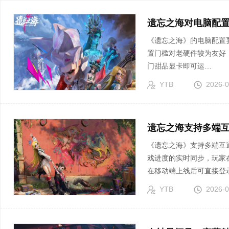
遗忘之海对电脑配置
《遗忘之海》的电脑配置
置门槛对老硬件较为友好，
门甜品显卡即可运…
YTB
2026-0
遗忘之海支持多端互
《遗忘之海》支持多端互
戏进度的实时同步，玩家
在移动端上线后可直接登
YTB
2026-0