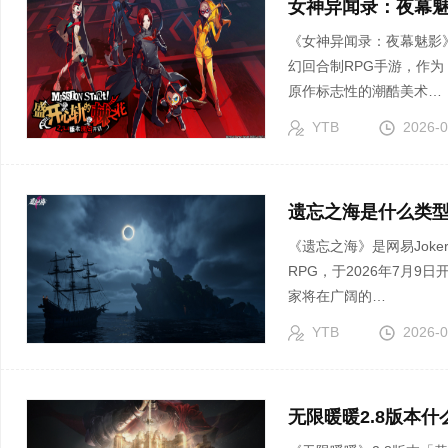
女神异闻录：夜幕魅
《女神异闻录：夜幕魅影
幻回合制RPG手游，作
原作标志性的潮酷美术…
YTB
2026-0
遗忘之海是什么类型
《遗忘之海》是网易Jok
RPG，于2026年7月
家将在广阔的…
YTB
2026-0
无限暖暖2.8版本