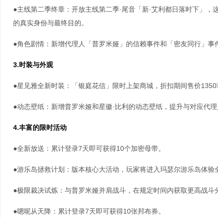
●主线第二季终章：开放主线第二季·尾音「新·艾利都日落时下」，
的真实身份与最终目的。
●角色剧情：新增代理人「普罗米娅」的信赖事件和「密友同行」事
3.时装与外观
●星见雅全新时装：「银庭花信」限时上架商城，折扣期间售价1350
●动态壁纸：新增普罗米娅和星徽·比利的动态壁纸，提升与对应代
4.丰富的限时活动
●全新放送：累计登录7天即可获得10个加密母带。
●游乐岛拯救计划：版本核心大活动，玩家将进入玛瑟尔游乐岛体验
●极限裁决试炼：与普罗米娅并肩战斗，在规定时间内获取更高战斗
●嗯呢从天降：累计登录7天即可获得10张邦布券。