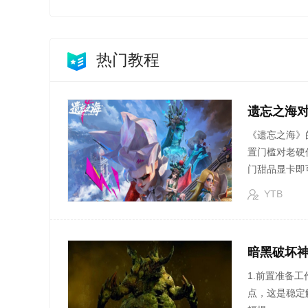
热门教程
遗忘之海
《遗忘之海》
置门槛对老硬
门甜品显卡即
YTB
暗黑破坏神
1.前置准备工作 ●战争计划技能树加点：至少投入2点到"地狱之口/扭
点，这是稳定