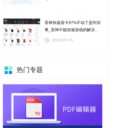
雷神加速器卡97%不动了是咋回
事_雷神不能加速游戏的解决步
骤
2023-07-01
热门专题