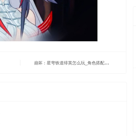
崩坏：星穹铁道绯英怎么玩_角色搭配攻略
2
2
2