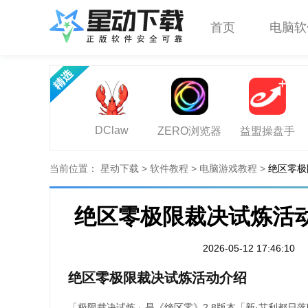
首页
电脑软
DClaw
ZERO浏览器
益盟操盘手
当前位置：
星动下载
>
软件教程
>
电脑游戏教程
>
绝区零极
绝区零极限裁决试炼活
2026-05-12 17:46:10
绝区零极限裁决试炼活动介绍
「极限裁决试炼」是《绝区零》2.8版本「新·艾利都日