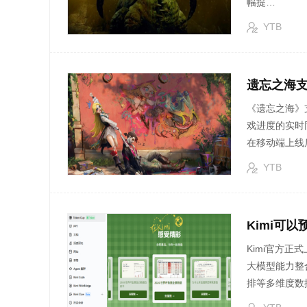
幅提…
YTB
遗忘之海支
《遗忘之海》
戏进度的实时
在移动端上线
YTB
Kimi可
Kimi官方
大模型能力整
排等多维度数