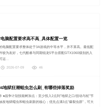
对电脑配置要求高不高_具体配置一览
的电脑配置要求整体处于3A游戏的中等水平，并不算高。最低配
件较为友好，七代酷睿与同期锐龙5平台搭配GTX1060级别的入
可运…
2026-07-09
46
4地狱狂潮蛆虫怎么刷_有哪些掉落奖励
动与杖"节
触发地狱蠕虫和蛆虫刷新的核心；优先点满3点"爆裂虫群"，可大