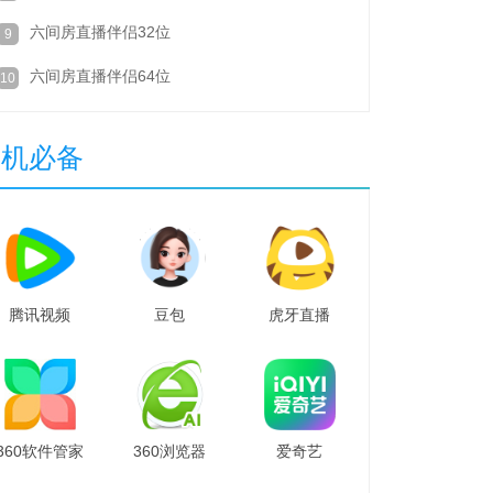
六间房直播伴侣32位
9
六间房直播伴侣64位
10
装机必备
腾讯视频
豆包
虎牙直播
360软件管家
360浏览器
爱奇艺