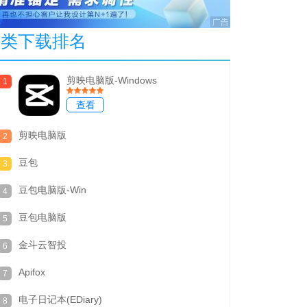
本类下载排名
剪映电脑版-Windows
1
查看
剪映电脑版
2
豆包
3
豆包电脑版-Win
4
豆包电脑版
5
金斗云智投
6
Apifox
7
电子日记本(EDiary)
8