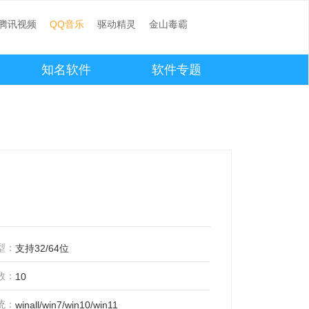
腾讯视频
QQ音乐
驱动精灵
金山毒霸
知名软件
软件专题
型：
支持32/64位
数：
10
统：
winall/win7/win10/win11