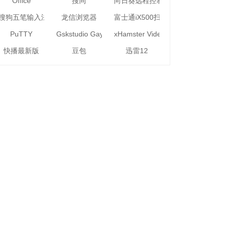
Office
搜同
向日葵远程控制软件32位
搜狗五笔输入法
龙信浏览器
富士通iX500扫描仪驱动
PuTTY
Gskstudio Gaytube Downloader
xHamster Video Downloader
快播最新版
豆包
迅雷12