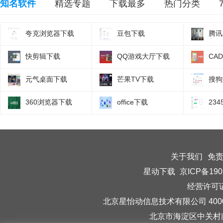
知名软件
精选专题
下载最多
热门分类
夸克浏览器下载
豆包下载
腾讯
快剪辑下载
QQ游戏大厅下载
CA
元气桌面下载
芒果TV下载
搜狗
360浏览器下载
office下载
23
关于我们
免
星动下载
京ICP备190
经营许可证编
北京星怡动信息技术有限公司 40006
北京市海淀区中关村南