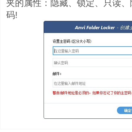
夹的属性：隐藏、锁定、只读、
码!