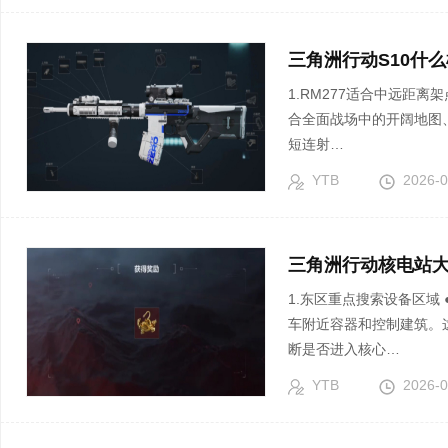
三角洲行动S10什么
1.RM277适合中远距离架点 ●RM277在中远距离拥有较强的持续输出
合全面战场中的开阔地图
短连射…
YTB
2026-0
三角洲行动核电站大
1.东区重点搜索设备区域 ●东区出生后可以优先搜索水处理区域、设备房、货
车附近容器和控制建筑。
断是否进入核心…
YTB
2026-0