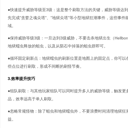
●快速提升威胁等级至3级：这是整个刷取方法的关键，威胁等级达
先完成"贪婪之魂尖塔"、"地狱尖塔"等小型地狱狂潮事件，这些事
域。
●保持威胁等级3级：一旦达到3级威胁，不要击杀地狱出生（Hellb
地狱蠕虫释放的蛆虫，以及从陨石中掉落的蛆虫群即可。
●循环固定刷新点：地狱蠕虫的刷新位置是地图上的固定点，你可以
些点位进行刷取，形成不间断的刷怪节奏。
3.效率提升技巧
●组队刷取：与其他玩家组队可以同时提升多人的威胁等级，触发更
品，效率远高于单人刷取。
●忽略常规怪物：除了蛆虫和地狱蠕虫外，不要浪费时间清理地狱狂
益。