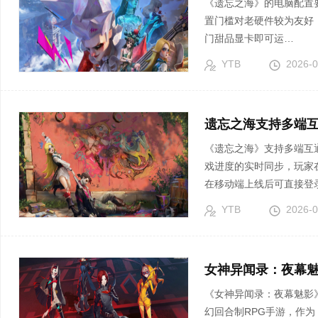
《遗忘之海》的电脑配置
置门槛对老硬件较为友好，
门甜品显卡即可运…
YTB
2026-0
遗忘之海支持多端互
《遗忘之海》支持多端互
戏进度的实时同步，玩家
在移动端上线后可直接登
YTB
2026-0
女神异闻录：夜幕魅
《女神异闻录：夜幕魅影
幻回合制RPG手游，作