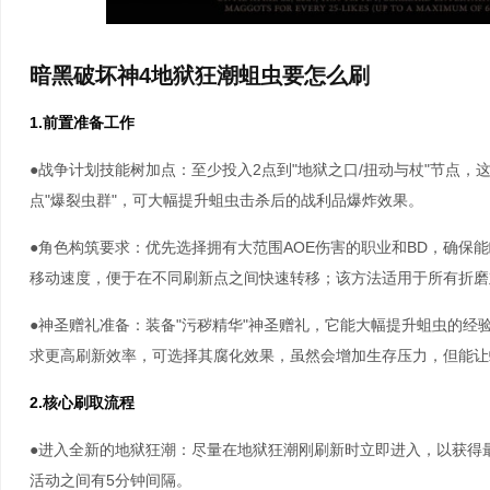
暗黑破坏神4地狱狂潮蛆虫要怎么刷
1.前置准备工作
●战争计划技能树加点：至少投入2点到"地狱之口/扭动与杖"节点
点"爆裂虫群"，可大幅提升蛆虫击杀后的战利品爆炸效果。
●角色构筑要求：优先选择拥有大范围AOE伤害的职业和BD，确保
移动速度，便于在不同刷新点之间快速转移；该方法适用于所有折磨
●神圣赠礼准备：装备"污秽精华"神圣赠礼，它能大幅提升蛆虫的经
求更高刷新效率，可选择其腐化效果，虽然会增加生存压力，但能让
2.核心刷取流程
●进入全新的地狱狂潮：尽量在地狱狂潮刚刷新时立即进入，以获得
活动之间有5分钟间隔。