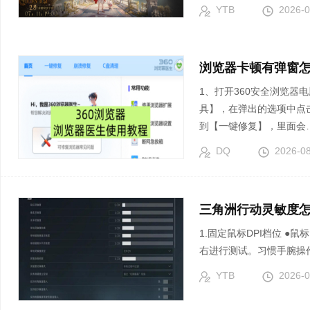
YTB
2026-0
浏览器卡顿有弹窗
1、打开360安全浏览器
具】，在弹出的选项中点
到【一键修复】，里面会
DQ
2026-0
三角洲行动灵敏度怎
1.固定鼠标DPI档位 ●鼠标DPI可以从800开始设置，游戏内基础灵敏度则从3左
右进行测试。习惯手腕操作
YTB
2026-0