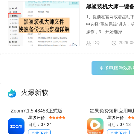
黑鲨装机大师一键
1、提前在官网或者星动
中选择“重装系统”进入，
操作，3、开始选择…
DQ
2026-0
更多电脑游戏教
火爆新软
Zoom7.1.5.43453正式版
星级评价：
星级评价：
日期：07-24
日期：07-13
直接下载
直接下载