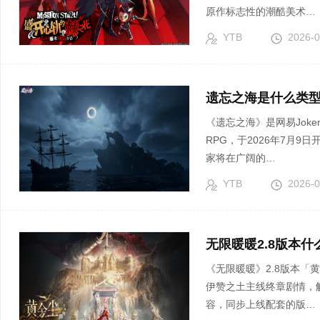
原作标志性的潮酷美术…
YTB
2026-0
遗忘之海是什么类型
《遗忘之海》是网易Jok
RPG，于2026年7月
家将在广阔的…
YTB
2026-0
无限暖暖2.8版本
《无限暖暖》2.8版本「
伊赞之土主线终章剧情，
容，同步上线配套的版…