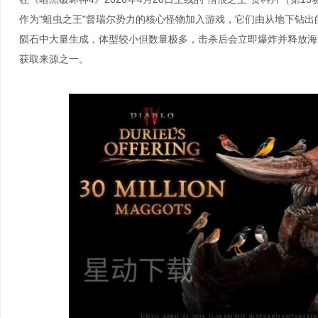
作为"蛆虫之王"督瑞尔势力的核心怪物加入游戏，它们由从地下钻出的
陨石中大量生成，体型较小但数量极多，击杀后会立即爆炸并释放海
获取来源之一。