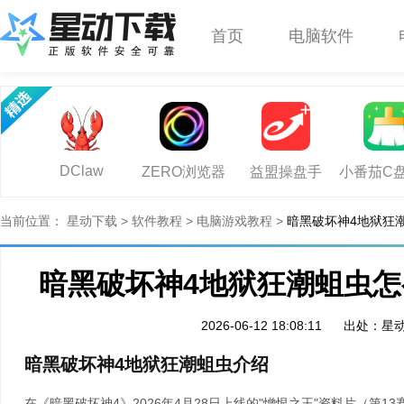
首页
电脑软件
DClaw
ZERO浏览器
益盟操盘手
小番茄C
当前位置：
星动下载
>
软件教程
>
电脑游戏教程
>
暗黑破坏神4地狱狂
暗黑破坏神4地狱狂潮蛆虫怎
2026-06-12 18:08:11
出处：星
暗黑破坏神4地狱狂潮蛆虫介绍
在《暗黑破坏神4》2026年4月28日上线的"憎恨之王"资料片（第