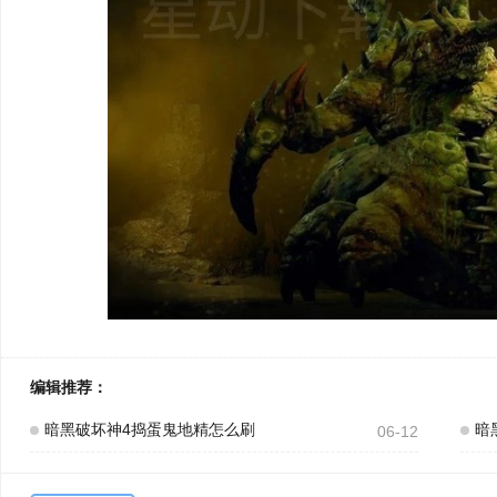
编辑推荐：
暗黑破坏神4捣蛋鬼地精怎么刷
暗
06-12