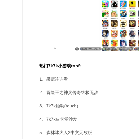
热门7k7k小游戏top9
1、果蔬连连看
2、冒险王之神兵传奇终极无敌
3、7k7k触动(touch)
4、7k7k皮卡堂沙发
5、森林冰火人2中文无敌版