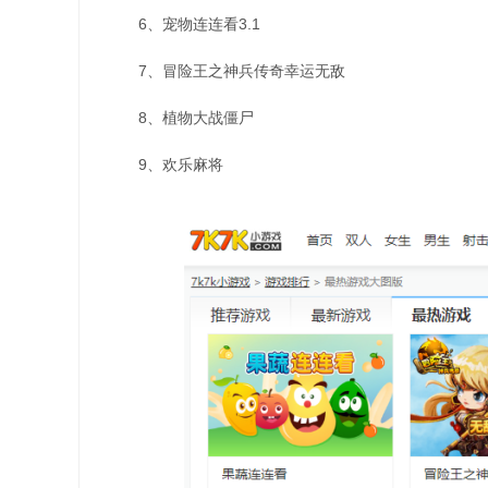
6、宠物连连看3.1
7、冒险王之神兵传奇幸运无敌
8、植物大战僵尸
9、欢乐麻将