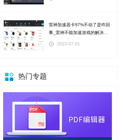
雷神加速器卡97%不动了是咋回
事_雷神不能加速游戏的解决步
骤
2023-07-01
热门专题