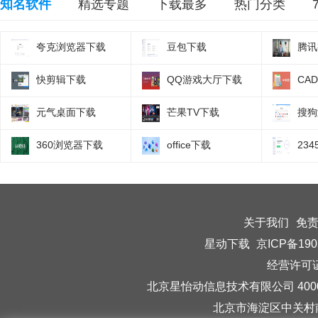
知名软件
精选专题
下载最多
热门分类
夸克浏览器下载
豆包下载
腾讯
快剪辑下载
QQ游戏大厅下载
CA
元气桌面下载
芒果TV下载
搜狗
360浏览器下载
office下载
23
关于我们
免
星动下载
京ICP备190
经营许可证编
北京星怡动信息技术有限公司 40006
北京市海淀区中关村南